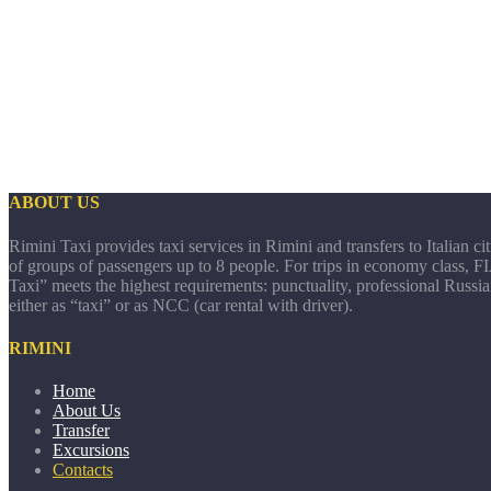
ABOUT US
Rimini Taxi provides taxi services in Rimini and transfers to Italian ci
of groups of passengers up to 8 people. For trips in economy class,
Taxi” meets the highest requirements: punctuality, professional Russia
either as “taxi” or as NCC (car rental with driver).
RIMINI
Home
About Us
Transfer
Excursions
Contacts