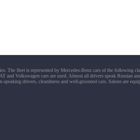
ties. The fleet is represented by Mercedes-Benz cars of the following cla
 FIAT and Volkswagen cars are used. Almost all drivers speak Russian
n-speaking drivers, cleanliness and well-groomed cars. Salons are equippe