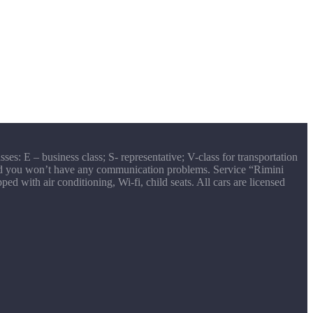
sses: E – business class; S- representative; V-class for transportation
 and you won’t have any communication problems. Service “Rimini
d with air conditioning, Wi-fi, child seats. All cars are licensed